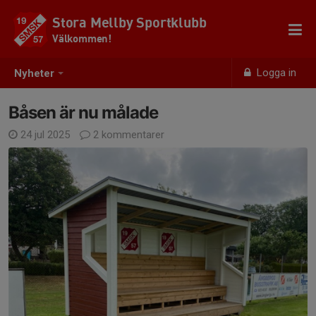
Stora Mellby Sportklubb
Välkommen!
Logga in
Nyheter
Båsen är nu målade
24 jul 2025
2 kommentarer