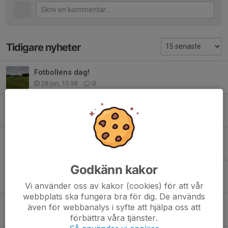
Tidigare nyheter
Fotbollens dag!
28 jun, 13:38
0
Match inställd
25 jun, 18:00
0
Midsommarfirande på Brynet
20 jun, 13:55
0
Godkänn kakor
Fotbollens dag!
9 jun, 09:32
0
Vi använder oss av kakor (cookies) för att vår
webbplats ska fungera bra för dig. De används
BJÄRKE UNGDOMS HEMMAMATCHER V 24
även för webbanalys i syfte att hjälpa oss att
8 jun, 19:40
0
förbättra våra tjänster.