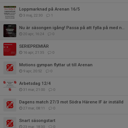
Loppmarknad på Arenan 16/5
3 maj, 22:30
1
Nu är säsongen igång! Passa på att fylla på med nya kläder!
20 apr, 16:24
0
SERIEPREMIÄR
16 apr, 21:35
0
Motions gympan flyttar ut till Arenan
9 apr, 20:52
0
Arbetsdag 12/4
31 mar, 21:00
0
Dagens match 27/3 mot Södra Härene IF är inställd
27 mar, 08:11
0
Snart säsongstart
23 mar, 18:30
0