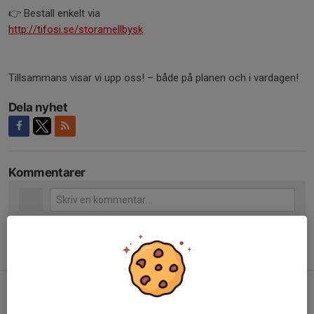
👉 Beställ enkelt via
http://tifosi.se/storamellbysk
Tillsammans visar vi upp oss! – både på planen och i vardagen!
Dela nyhet
Kommentarer
Tidigare nyheter
Fotbollens dag!
28 jun, 13:38
0