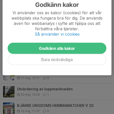
Godkänn kakor
Match inställd
25 jun, 18:00
0
Vi använder oss av kakor (cookies) för att vår
webbplats ska fungera bra för dig. De används
Midsommarfirande på Brynet
även för webbanalys i syfte att hjälpa oss att
förbättra våra tjänster.
20 jun, 13:55
0
Så använder vi cookies
Fotbollens dag!
9 jun, 09:32
0
Godkänn alla kakor
BJÄRKE UNGDOMS HEMMAMATCHER V 24
Bara nödvändiga
8 jun, 19:40
0
Fotbollsskola på Bjärkevi i Sollebrunn
21 maj, 12:31
0
Utvärdering av loppmarknaden
20 maj, 15:54
1
BJÄRKE UNGDOMS HEMMAMATCHER V 20
13 maj, 17:57
0