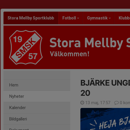
Stora Mellby Sportklubb
Fotboll
Gymnastik
Klubb
Stora Mellby 
Välkommen!
BJÄRKE UN
Hem
20
Nyheter
13 maj, 17:57
0 ko
Kalender
Bildgalleri