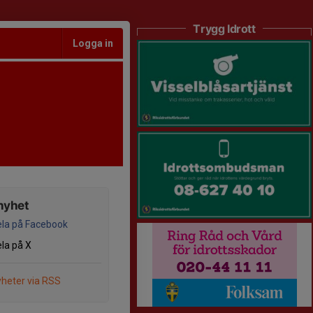
Trygg Idrott
Logga in
nyhet
la på Facebook
la på X
heter via RSS