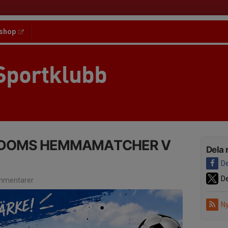
shop
Sportklubb
GDOMS HEMMAMATCHER V
Dela 
De
De
mmentarer
Ny