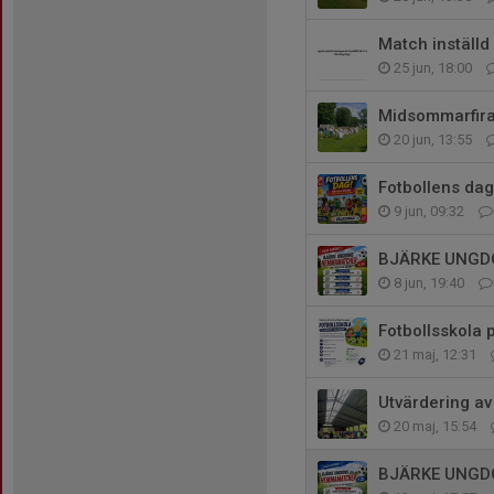
Match inställd
25 jun, 18:00
Midsommarfira
20 jun, 13:55
Fotbollens dag
9 jun, 09:32
BJÄRKE UNGD
8 jun, 19:40
Fotbollsskola p
21 maj, 12:31
Utvärdering a
20 maj, 15:54
BJÄRKE UNGD