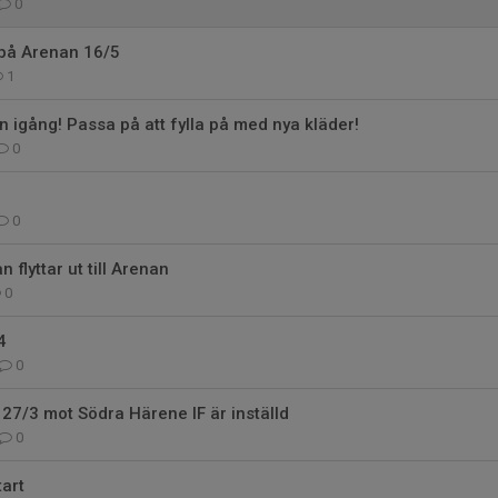
0
på Arenan 16/5
1
 igång! Passa på att fylla på med nya kläder!
0
0
flyttar ut till Arenan
0
4
0
7/3 mot Södra Härene IF är inställd
0
art