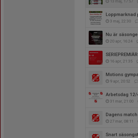
13 maj, 17:57
Loppmarknad 
3 maj, 22:30
Nu är säsongen
20 apr, 16:24
SERIEPREMIÄR
16 apr, 21:35
Motions gympan 
9 apr, 20:52
Arbetsdag 12/
31 mar, 21:00
Dagens match 2
27 mar, 08:11
Snart säsongst