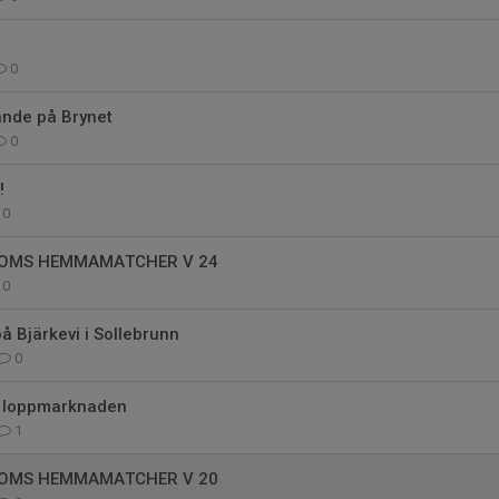
0
nde på Brynet
0
!
0
OMS HEMMAMATCHER V 24
0
å Bjärkevi i Sollebrunn
0
v loppmarknaden
1
OMS HEMMAMATCHER V 20