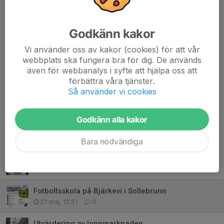
Tidigare nyheter
Fotbollens dag!
Godkänn kakor
28 jun, 13:38
0
Vi använder oss av kakor (cookies) för att vår
webbplats ska fungera bra för dig. De används
Match inställd
även för webbanalys i syfte att hjälpa oss att
25 jun, 18:00
0
förbättra våra tjänster.
Så använder vi cookies
Midsommarfirande på Brynet
20 jun, 13:55
0
Godkänn alla kakor
Fotbollens dag!
9 jun, 09:32
0
Bara nödvändiga
BJÄRKE UNGDOMS HEMMAMATCHER V 24
8 jun, 19:40
0
Fotbollsskola på Bjärkevi i Sollebrunn
21 maj, 12:31
0
Utvärdering av loppmarknaden