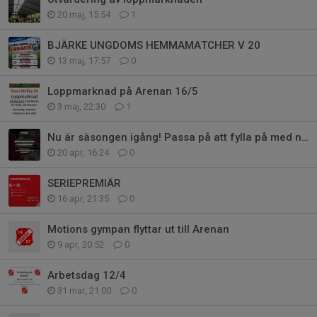
20 maj, 15:54
1
BJÄRKE UNGDOMS HEMMAMATCHER V 20
13 maj, 17:57
0
Loppmarknad på Arenan 16/5
3 maj, 22:30
1
Nu är säsongen igång! Passa på att fylla på med nya kläder!
20 apr, 16:24
0
SERIEPREMIÄR
16 apr, 21:35
0
Motions gympan flyttar ut till Arenan
9 apr, 20:52
0
Arbetsdag 12/4
31 mar, 21:00
0