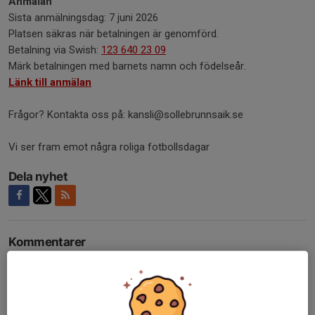
Anmälan
Sista anmälningsdag: 7 juni 2026
Platsen säkras när betalningen är genomförd.
Betalning via Swish:
123 640 23 09
Märk betalningen med barnets namn och födelseår.
Länk till anmälan
Frågor? Kontakta oss på: kansli@sollebrunnsaik.se
Vi ser fram emot några roliga fotbollsdagar
Dela nyhet
Kommentarer