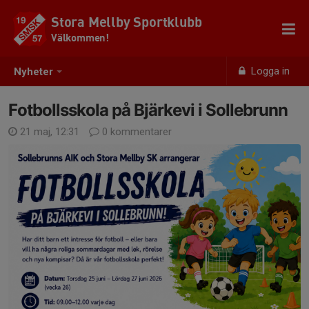
Stora Mellby Sportklubb
Välkommen!
Logga in
Nyheter
Fotbollsskola på Bjärkevi i Sollebrunn
21 maj, 12:31
0 kommentarer