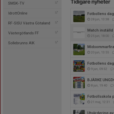
Tidigare nyheter
SMSK-TV
IdrottOnline
Fotbollens dag
28 jun, 13:38
RF-SISU Västra Götaland
Match inställd
Västergötlands FF
25 jun, 18:00
Sollebrunns AIK
Midsommarfira
20 jun, 13:55
Fotbollens dag
9 jun, 09:32
BJÄRKE UNGD
8 jun, 19:40
Fotbollsskola p
21 maj, 12:31
Utvärdering a