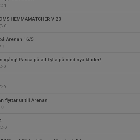
1
OMS HEMMAMATCHER V 20
0
på Arenan 16/5
1
 igång! Passa på att fylla på med nya kläder!
0
0
flyttar ut till Arenan
0
4
0