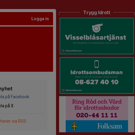
Trygg Idrott
Logga in
nyhet
la på Facebook
la på X
heter via RSS