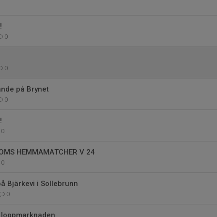
!
0
0
nde på Brynet
0
!
0
OMS HEMMAMATCHER V 24
0
å Bjärkevi i Sollebrunn
0
v loppmarknaden