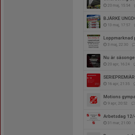
20 maj, 15:54
BJÄRKE UNGD
13 maj, 17:57
Loppmarknad 
3 maj, 22:30
Nu är säsongen
20 apr, 16:24
SERIEPREMIÄR
16 apr, 21:35
Motions gympan 
9 apr, 20:52
Arbetsdag 12/
31 mar, 21:00