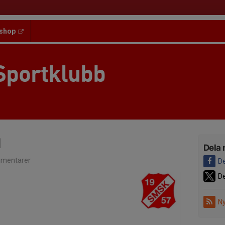
shop
Sportklubb
d
Dela 
mentarer
De
De
Ny