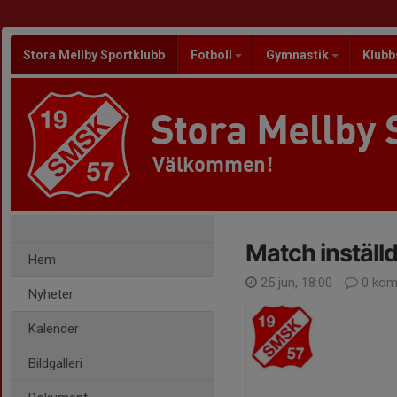
Stora Mellby Sportklubb
Fotboll
Gymnastik
Klubb
Stora Mellby 
Välkommen!
Match inställ
Hem
25 jun, 18:00
0 kom
Nyheter
Kalender
Bildgalleri