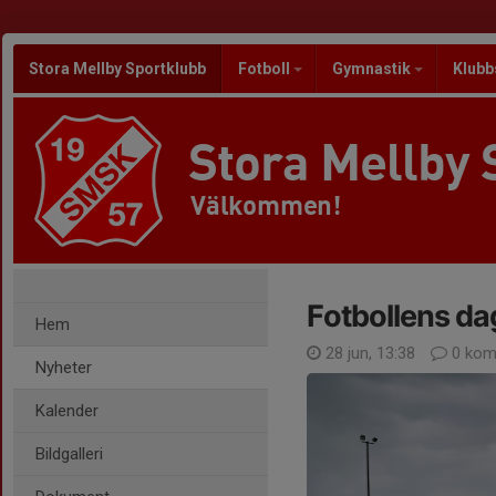
Stora Mellby Sportklubb
Fotboll
Gymnastik
Klubb
Stora Mellby 
Välkommen!
Fotbollens da
Hem
28 jun, 13:38
0 kom
Nyheter
Kalender
Bildgalleri