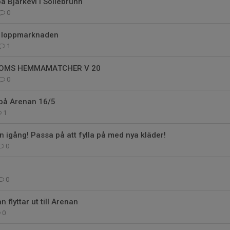
å Bjärkevi i Sollebrunn
0
v loppmarknaden
1
OMS HEMMAMATCHER V 20
0
på Arenan 16/5
1
 igång! Passa på att fylla på med nya kläder!
0
0
flyttar ut till Arenan
0