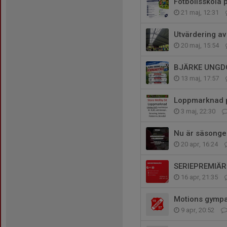
Fotbollsskola p
21 maj, 12:31
Utvärdering a
20 maj, 15:54
BJÄRKE UNGD
13 maj, 17:57
Loppmarknad 
3 maj, 22:30
Nu är säsongen
20 apr, 16:24
SERIEPREMIÄR
16 apr, 21:35
Motions gympan 
9 apr, 20:52