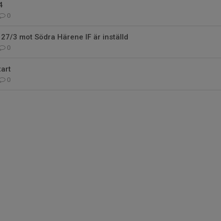
4
0
7/3 mot Södra Härene IF är inställd
0
art
0