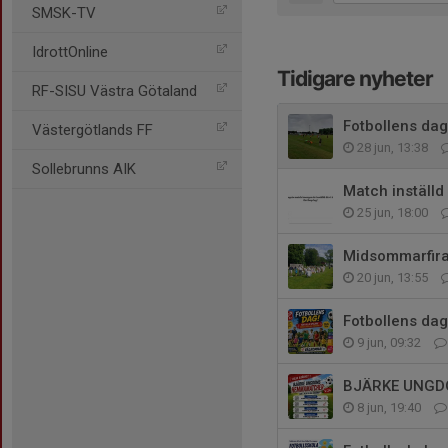
SMSK-TV
IdrottOnline
Tidigare nyheter
RF-SISU Västra Götaland
Fotbollens dag
Västergötlands FF
28 jun, 13:38
Sollebrunns AIK
Match inställd
25 jun, 18:00
Midsommarfira
20 jun, 13:55
Fotbollens dag
9 jun, 09:32
BJÄRKE UNGD
8 jun, 19:40