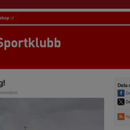
shop
Sportklubb
g!
Dela 
mentarer
De
De
Ny