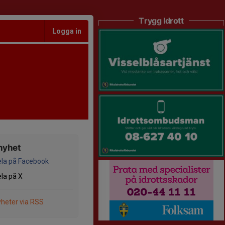
Trygg Idrott
Logga in
nyhet
la på Facebook
la på X
heter via RSS