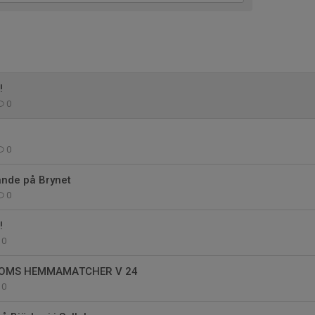
!
0
0
nde på Brynet
0
!
0
OMS HEMMAMATCHER V 24
0