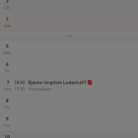
3
Lör
4
Sön
v.6
5
Mån
6
Tis
7
18:00
Bjärke Ungdom Ledarträff
19:30
Ons
Klubblokalen
8
Tor
9
Fre
10