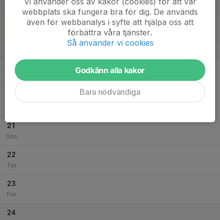
Vi använder oss av kakor (cookies) för att vår
Lör
webbplats ska fungera bra för dig. De används
även för webbanalys i syfte att hjälpa oss att
18
förbättra våra tjänster.
Sön
Så använder vi cookies
v.8
19
Godkänn alla kakor
Mån
Bara nödvändiga
20
Tis
21
Ons
22
Tor
23
Fre
24