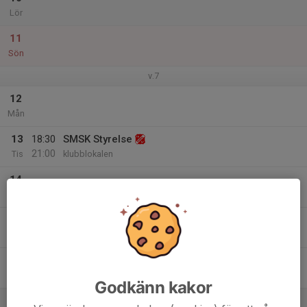
Lör
11
Sön
v.7
12
Mån
13
18:30
SMSK Styrelse
21:00
Tis
klubblokalen
14
Ons
15
Tor
16
Fre
Godkänn kakor
17