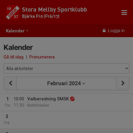
Stora Mellby Sportklubb
Bjärke F10 (F16/17)
Logga in
Kalender
Kalender
Gå till idag
|
Prenumerera
Februari 2024
1
10:00
Valberedning SMSK
11:30
Tor
klubblokalen
2
Fre