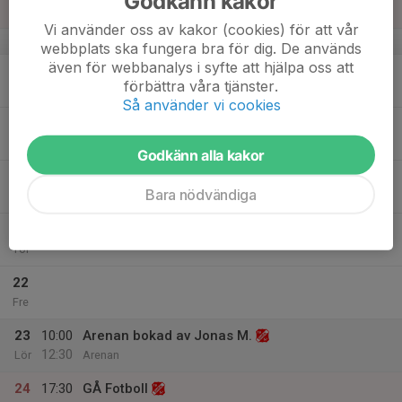
Godkänn kakor
18:30
Sön
Arenan Brynet
Vi använder oss av kakor (cookies) för att vår
v.47
webbplats ska fungera bra för dig. De används
även för webbanalys i syfte att hjälpa oss att
18
förbättra våra tjänster.
Mån
Så använder vi cookies
19
Tis
Godkänn alla kakor
20
Bara nödvändiga
Ons
21
Tor
22
Fre
23
10:00
Arenan bokad av Jonas M.
12:30
Lör
Arenan
24
17:30
GÅ Fotboll