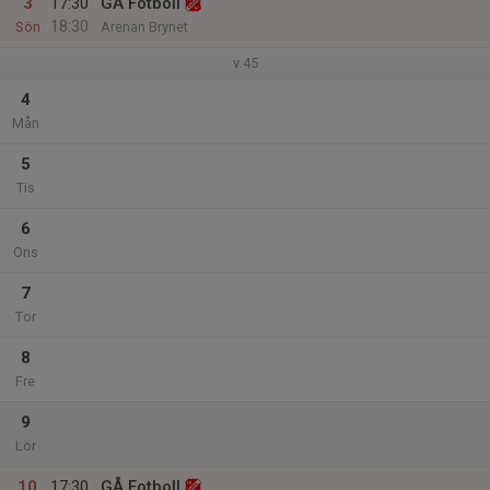
3
17:30
GÅ Fotboll
18:30
Sön
Arenan Brynet
v.45
4
Mån
5
Tis
6
Ons
7
Tor
8
Fre
9
Lör
10
17:30
GÅ Fotboll