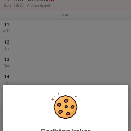
18:30
Sön
Arenan Brynet
v.46
11
Mån
12
Tis
13
Ons
14
Tor
15
Fre
16
Lör
17
17:30
GÅ Fotboll