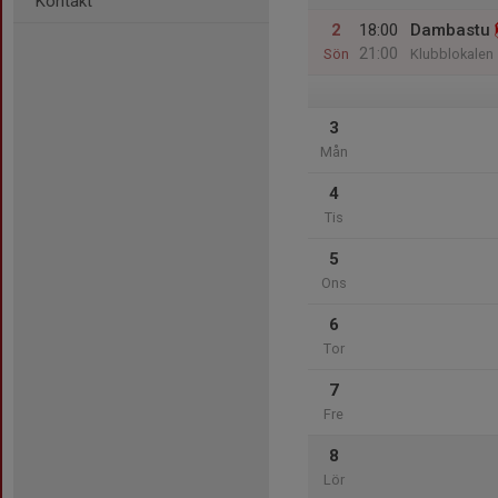
Kontakt
2
18:00
Dambastu
21:00
Sön
Klubblokalen
3
Mån
4
Tis
5
Ons
6
Tor
7
Fre
8
Lör