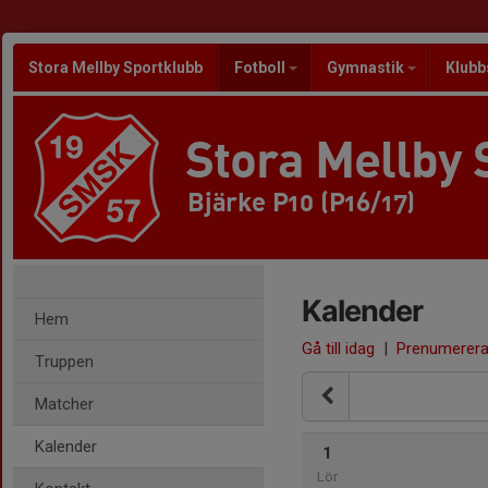
Stora Mellby Sportklubb
Fotboll
Gymnastik
Klubb
Stora Mellby 
Bjärke P10 (P16/17)
Kalender
Hem
Gå till idag
|
Prenumerer
Truppen
Matcher
Kalender
1
Lör