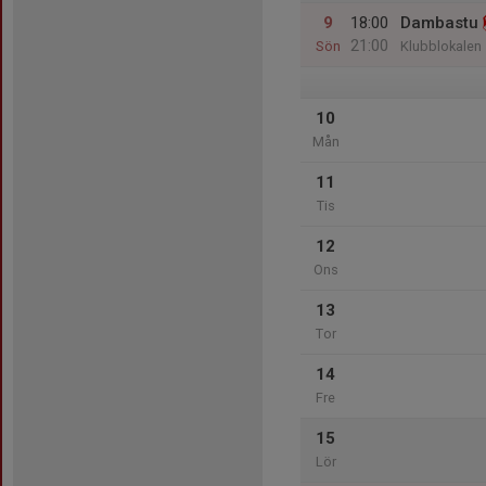
9
18:00
Dambastu
21:00
Sön
Klubblokalen
10
Mån
11
Tis
12
Ons
13
Tor
14
Fre
15
Lör