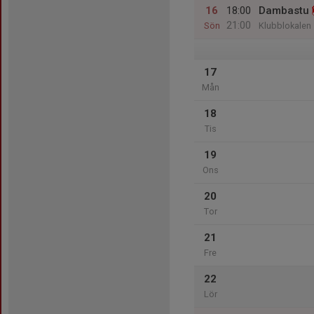
16
18:00
Dambastu
21:00
Sön
Klubblokalen
17
Mån
18
Tis
19
Ons
20
Tor
21
Fre
22
Lör