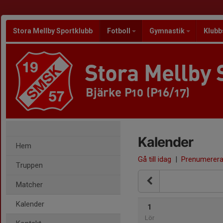
Stora Mellby Sportklubb
Fotboll
Gymnastik
Klubb
Stora Mellby 
Bjärke P10 (P16/17)
Kalender
Hem
Gå till idag
|
Prenumerer
Truppen
Matcher
Kalender
1
Lör