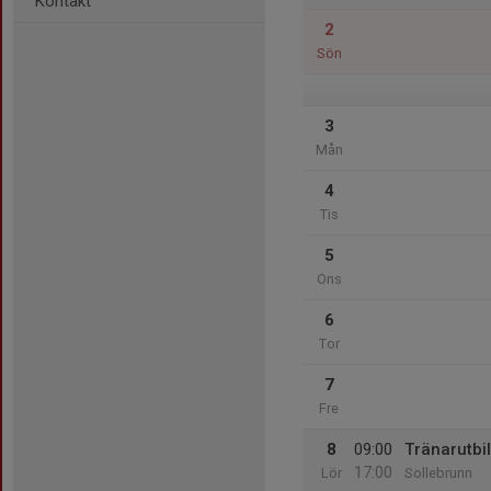
Kontakt
2
Sön
3
Mån
4
Tis
5
Ons
6
Tor
7
Fre
8
09:00
Tränarutbi
17:00
Lör
Sollebrunn