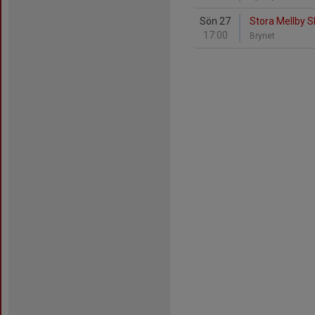
Sön 27
Stora Mellby SK
17:00
Brynet