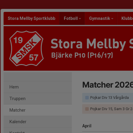
Stora Mellby Sportklubb
Fotboll
Gymnastik
Klubb
Stora Mellby 
Bjärke P10 (P16/17)
Matcher 202
Hem
Pojkar Div 13 Vårgårda
Truppen
Pojkar Div 15, Sam 3 Gr 24 - 
Matcher
Kalender
April