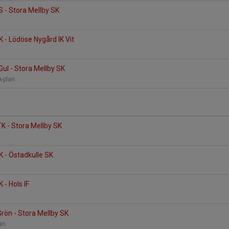
 - Stora Mellby SK
K - Lödöse Nygård IK Vit
ul - Stora Mellby SK
A-plan
K - Stora Mellby SK
K - Östadkulle SK
 - Hols IF
Grön - Stora Mellby SK
lan