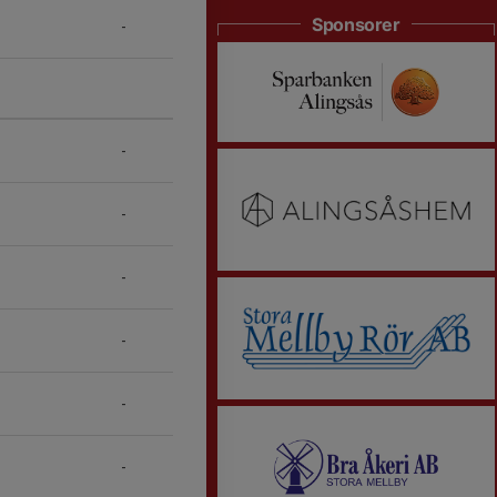
Sponsorer
-
-
-
-
-
-
-