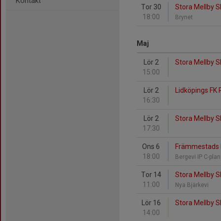
Kontakt
Tor 30
Stora Mellby SK
18:00
Brynet
Maj
Lör 2
Stora Mellby S
15:00
Lör 2
Lidköpings FK 
16:30
Lör 2
Stora Mellby S
17:30
Ons 6
Främmestads IK
18:00
Bergevi IP C-pla
Tor 14
Stora Mellby S
11:00
Nya Bjärkevi
Lör 16
Stora Mellby SK
14:00