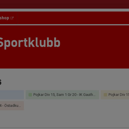
shop
Sportklubb
6
Pojkar Div 15, Sam 1 Gr 20 - IK Gauthiod Röd (2/2)
Pojkar Div 15
Östadkulle SK