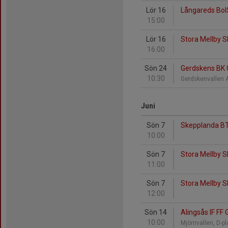
Lör 16
Långareds BoIS
15:00
Lör 16
Stora Mellby S
16:00
Sön 24
Gerdskens BK G
10:30
Gerdskenvallen 
Juni
Sön 7
Skepplanda BT
10:00
Sön 7
Stora Mellby S
11:00
Sön 7
Stora Mellby SK
12:00
Sön 14
Alingsås IF FF 
10:00
Mjörnvallen, D-p