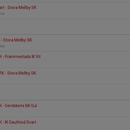
art - Stora Mellby SK
nna
 - Stora Mellby SK
plan
K - Främmestads IK Vit
K - Stora Mellby SK
K - Gerdskens BK Gul
K - IK Gauthiod Svart