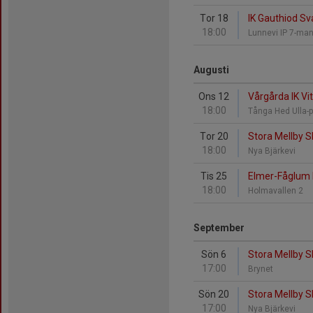
Tor 18
IK Gauthiod Sv
18:00
Lunnevi IP 7-ma
Augusti
Ons 12
Vårgårda IK Vit
18:00
Tånga Hed Ulla-
Tor 20
Stora Mellby S
18:00
Nya Bjärkevi
Tis 25
Elmer-Fåglum F
18:00
Holmavallen 2
September
Sön 6
Stora Mellby S
17:00
Brynet
Sön 20
Stora Mellby S
17:00
Nya Bjärkevi