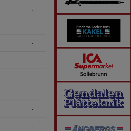
-
-
-
-
-
-