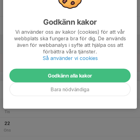
18:30
Styrelsemöte
20:30
klubblokalen
Godkänn kakor
17
Fre
Vi använder oss av kakor (cookies) för att vår
webbplats ska fungera bra för dig. De används
18
även för webbanalys i syfte att hjälpa oss att
Lör
förbättra våra tjänster.
Så använder vi cookies
19
Sön
Godkänn alla kakor
v.43
20
Bara nödvändiga
Mån
21
Tis
22
Ons