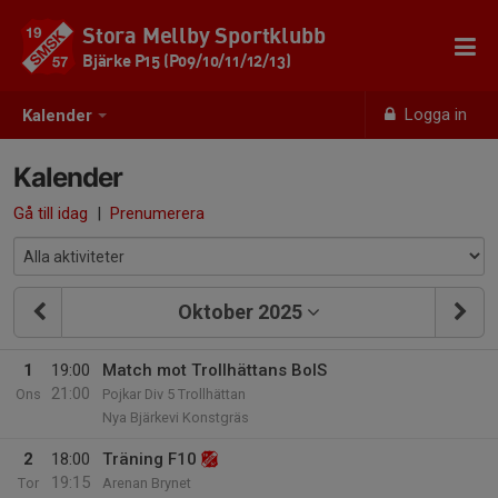
Stora Mellby Sportklubb
Bjärke P15 (P09/10/11/12/13)
Logga in
Kalender
Kalender
Gå till idag
|
Prenumerera
Oktober 2025
1
19:00
Match mot Trollhättans BoIS
21:00
Ons
Pojkar Div 5 Trollhättan
Nya Bjärkevi Konstgräs
2
18:00
Träning F10
19:15
Tor
Arenan Brynet