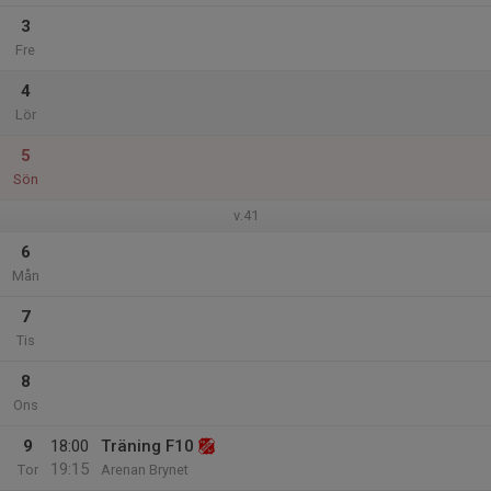
3
Fre
4
Lör
5
Sön
v.41
6
Mån
7
Tis
8
Ons
9
18:00
Träning F10
19:15
Tor
Arenan Brynet