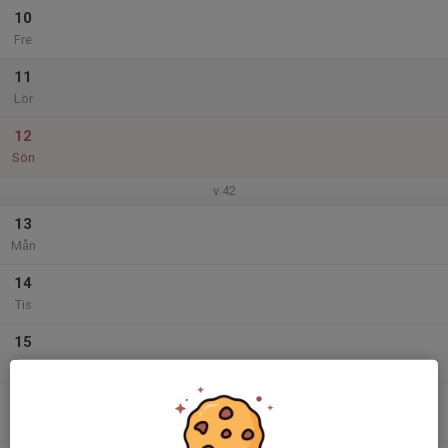
10
Fre
11
Lör
12
Sön
v.42
13
Mån
14
Tis
15
Ons
16
18:00
Träning F10
19:15
Tor
Arenan Brynet