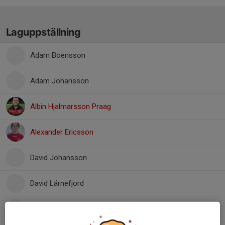
Laguppställning
Adam Boensson
Adam Johansson
Albin Hjalmarsson Praag
Alexander Ericsson
David Johansson
David Lärnefjord
Edvin Hallman Stuve