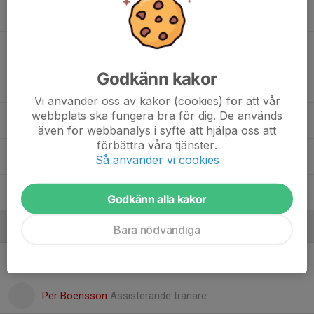
Emilio Melin
Gustav Johansson
Godkänn kakor
Gustav Martins
Vi använder oss av kakor (cookies) för att vår
webbplats ska fungera bra för dig. De används
Kevin Jarnelid
även för webbanalys i syfte att hjälpa oss att
förbättra våra tjänster.
Pontus Ahlin
Så använder vi cookies
Simon Ahlin
Godkänn alla kakor
Ledare
Bara nödvändiga
Kent Johansson
Lagledare
Per Boensson
Assisterande tränare