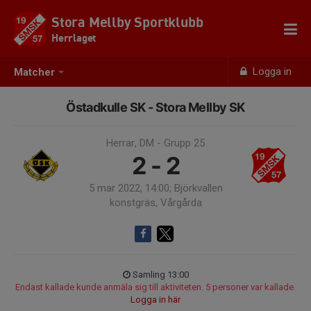
Stora Mellby Sportklubb
Herrlaget
Logga in
Matcher
Östadkulle SK - Stora Mellby SK
Herrar, DM - Grupp 25
2 - 2
5 mar 2022, 14:00, Björkvallen
konstgräs, Vårgårda
Samling 13:00
Endast kallade kunde anmäla sig till aktiviteten. 5 personer var kallade.
Logga in här