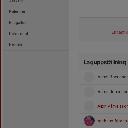
Statistik
Kalender
Bildgalleri
Endast ka
Dokument
Kontakt
Laguppställning
Adam Boensso
Adam Johanss
Albin Påfvelsso
Andreas Attedal