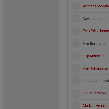
Andreas Mökan
David Johansso
Felix Påfvelsso
Filip Bergsman
Filip Mökander
Karl Johansson
Linus Lärnefjor
Linus Persson
Markus Henriks