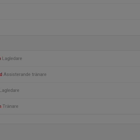
n
Lagledare
rd
Assisterande tränare
Lagledare
n
Tränare