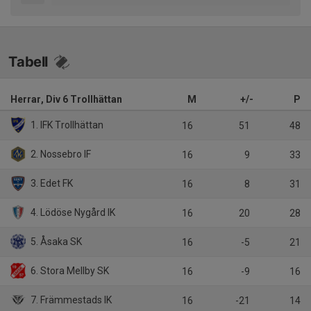
Tabell
Herrar, Div 6 Trollhättan
M
+/-
P
1. IFK Trollhättan
16
51
48
2. Nossebro IF
16
9
33
3. Edet FK
16
8
31
4. Lödöse Nygård IK
16
20
28
5. Åsaka SK
16
-5
21
6. Stora Mellby SK
16
-9
16
7. Främmestads IK
16
-21
14