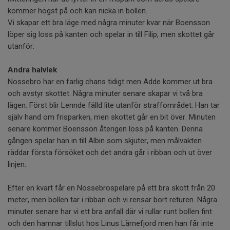
kommer högst på och kan nicka in bollen.
Vi skapar ett bra läge med några minuter kvar när Boensson
löper sig loss på kanten och spelar in till Filip, men skottet går
utanför.
Andra halvlek
Nossebro har en farlig chans tidigt men Adde kommer ut bra
och avstyr skottet. Några minuter senare skapar vi två bra
lägen. Först blir Lennde fälld lite utanför straffområdet. Han tar
själv hand om frisparken, men skottet går en bit över. Minuten
senare kommer Boensson återigen loss på kanten. Denna
gången spelar han in till Albin som skjuter, men målvakten
räddar första försöket och det andra går i ribban och ut över
linjen.
Efter en kvart får en Nossebrospelare på ett bra skott från 20
meter, men bollen tar i ribban och vi rensar bort returen. Några
minuter senare har vi ett bra anfall där vi rullar runt bollen fint
och den hamnar tillslut hos Linus Lärnefjord men han får inte