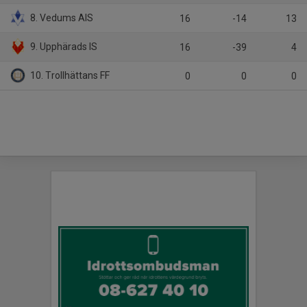
8. Vedums AIS
16
-14
13
9. Upphärads IS
16
-39
4
10. Trollhättans FF
0
0
0