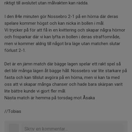
riktigt till avslutet utan målvakten kan rädda.
I den 84e minuten gör Nossebro 2-1 på en hörna där deras
spelare kommer högst och kan nicka in bollen i mål.
Vi trycker på för att få in en kvittering och skapar några hörnor
och frisparkar där vi kan lyfta in bollen i deras straffområde,
men vi kommer aldrig till något bra läge utan matchen slutar
förlust 2-1.
Det är en jämn match där bägge lagen spelar ett rakt spel så
det blir många lägen åt bägge håll. Nossebro var lite starkare på
fasta och kan tillslut avgöra på en hörna, men vi kan ta med
oss att vi skapar många chanser och hade bara skärpan varit
lite bättre kunde vi gjort fler mål.
Nästa match är hemma på torsdag mot Åsaka
//Tobias