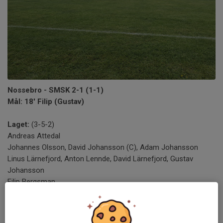
Nossebro - SMSK 2-1 (1-1)
Mål: 18' Filip (Gustav)
Laget:
(3-5-2)
Andreas Attedal
Johannes Olsson, David Johansson (C), Adam Johansson
Linus Lärnefjord, Anton Lennde, David Lärnefjord, Gustav
Johansson
Filip Bergsman
Adam Boensson, Albin Påfvelsson
Avbytare: Rikard Jansson (mv), Simon Ahlin, Vilgot Foji, Linus