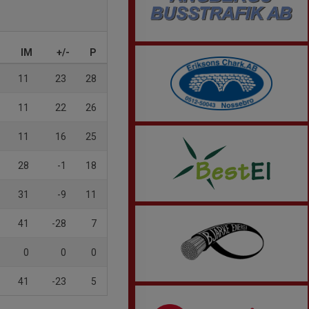
IM
+/-
P
11
23
28
11
22
26
11
16
25
28
-1
18
31
-9
11
41
-28
7
0
0
0
41
-23
5