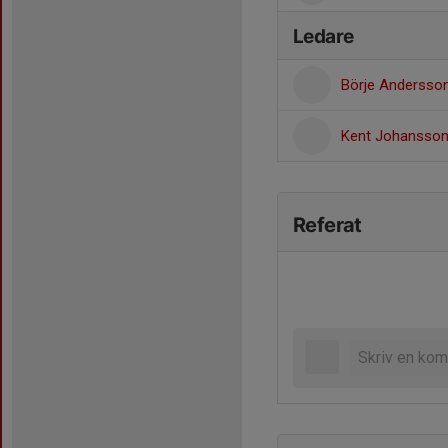
Ledare
Börje Andersso
Kent Johansso
Referat