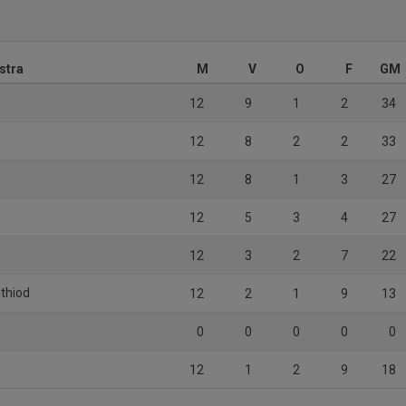
stra
M
V
O
F
GM
12
9
1
2
34
12
8
2
2
33
12
8
1
3
27
12
5
3
4
27
12
3
2
7
22
thiod
12
2
1
9
13
0
0
0
0
0
12
1
2
9
18