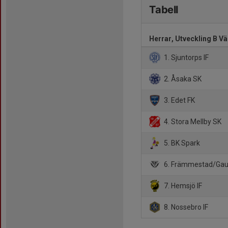
Tabell
Herrar, Utveckling B Vä
1. Sjuntorps IF
2. Åsaka SK
3. Edet FK
4. Stora Mellby SK
5. BK Spark
6. Främmestad/Gau
7. Hemsjö IF
8. Nossebro IF