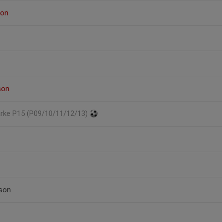
son
son
järke P15 (P09/10/11/12/13)
son