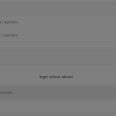
n
Lagledare
n
Lagledare
Inget referat skrivet