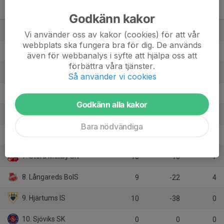
Herrar, Div 6 Trollhättan
M
+/-
P
Godkänn kakor
1. Trollhättans IF
10
27
28
Vi använder oss av kakor (cookies) för att vår
webbplats ska fungera bra för dig. De används
2. Lödöse Nygård IK
9
23
24
även för webbanalys i syfte att hjälpa oss att
förbättra våra tjänster.
3. Åsaka SK
10
18
22
Så använder vi cookies
4. Främmestads IK
10
12
18
Godkänn alla kakor
5. Hemsjö IF
9
2
13
Bara nödvändiga
6. Upphärads IS
11
-6
13
7. Stora Mellby SK
10
-16
7
8. Långareds BoIS
9
-22
4
9. Hjärtums IS
10
-38
0
10. Sjöviks SK
0
0
0