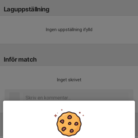
Laguppställning
Ingen uppställning ifylld
Inför match
Inget skrivet
Tabell