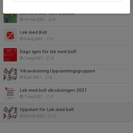
20 aug 2023
0
Lek med boll 18/5 inställd
16 maj 2023
0
Lek med Boll
3 aug 2022
0
Dags igen för lek med boll!
7 aug 2021
0
Våravslutning Uppsamlingsgruppen
8 jun 2021
0
Lek med boll vårsäsongen 2021
7 maj 2021
0
Uppstart för Lek med boll
20 mar 2021
0