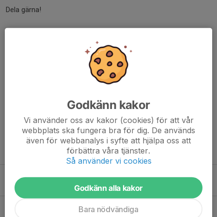
Dela gärna!
Varmt välkomna!
Dela nyhet
Kommentarer
Godkänn kakor
Vi använder oss av kakor (cookies) för att vår
webbplats ska fungera bra för dig. De används
även för webbanalys i syfte att hjälpa oss att
förbättra våra tjänster.
Tidigare nyheter
Så använder vi cookies
Lek med boll vårsäsongen -26
16 feb, 19:06
0
Godkänn alla kakor
Lek med boll höstsäsongen 2023
Bara nödvändiga