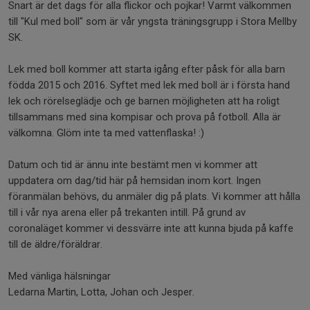
Snart är det dags för alla flickor och pojkar! Varmt välkommen
till "Kul med boll" som är vår yngsta träningsgrupp i Stora Mellby
SK.
Lek med boll kommer att starta igång efter påsk för alla barn
födda 2015 och 2016. Syftet med lek med boll är i första hand
lek och rörelseglädje och ge barnen möjligheten att ha roligt
tillsammans med sina kompisar och prova på fotboll. Alla är
välkomna. Glöm inte ta med vattenflaska! :)
Datum och tid är ännu inte bestämt men vi kommer att
uppdatera om dag/tid här på hemsidan inom kort. Ingen
föranmälan behövs, du anmäler dig på plats. Vi kommer att hålla
till i vår nya arena eller på trekanten intill. På grund av
coronaläget kommer vi dessvärre inte att kunna bjuda på kaffe
till de äldre/föräldrar.
Med vänliga hälsningar
Ledarna Martin, Lotta, Johan och Jesper.