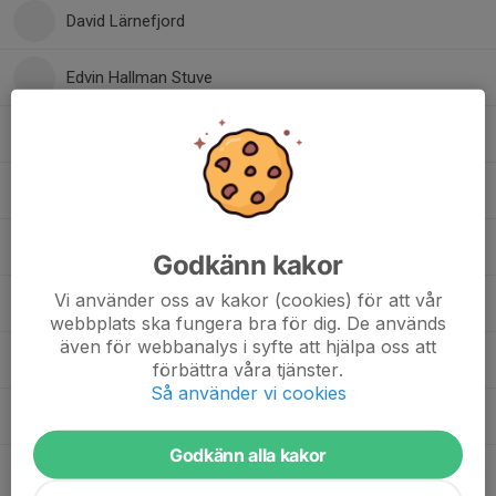
David Lärnefjord
Edvin Hallman Stuve
Gustav Johansson
Gustav Martins
Jonas Mökander
Godkänn kakor
Vi använder oss av kakor (cookies) för att vår
Kevin Jarnelid
webbplats ska fungera bra för dig. De används
även för webbanalys i syfte att hjälpa oss att
Lucas Persson
förbättra våra tjänster.
Så använder vi cookies
Pontus Ahlin
Godkänn alla kakor
Simon Ahlin