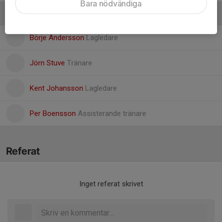
Bara nödvändiga
Ledare
Börje Andersson
Lagledare
Jörn Stuve
Tränare
Kent Johansson
Lagledare
Per Boensson
Assisterande tränare
Referat
Inget referat skrivet