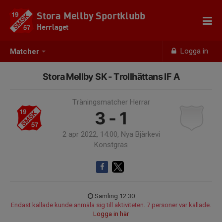
Stora Mellby Sportklubb
Herrlaget
Logga in
Matcher
Stora Mellby SK - Trollhättans IF A
Träningsmatcher Herrar
3 - 1
2 apr 2022, 14:00, Nya Bjärkevi
Konstgräs
Samling 12:30
Endast kallade kunde anmäla sig till aktiviteten. 7 personer var kallade.
Logga in här