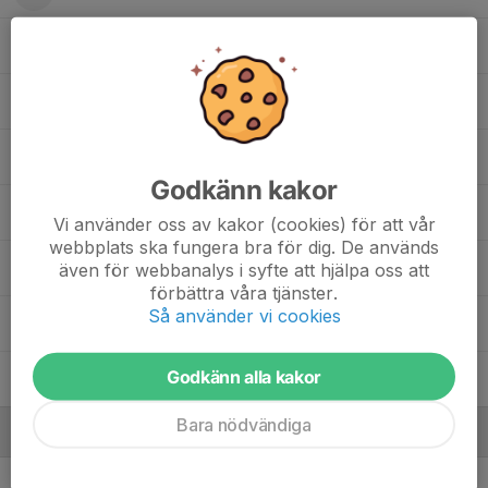
Johannes Hedén
Karl Johansson
Linus Persson
Godkänn kakor
Malte Lindholm
Vi använder oss av kakor (cookies) för att vår
webbplats ska fungera bra för dig. De används
Oliver Kahlin
även för webbanalys i syfte att hjälpa oss att
förbättra våra tjänster.
Så använder vi cookies
Robin Hallén
Godkänn alla kakor
Simon Ahlin
Bara nödvändiga
Ledare
Börje Andersson
Lagledare