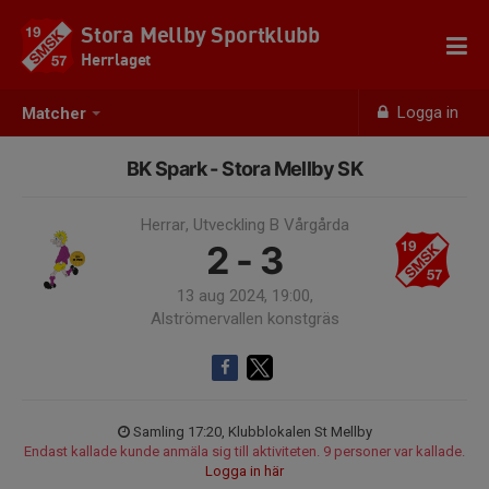
Stora Mellby Sportklubb
Herrlaget
Logga in
Matcher
BK Spark - Stora Mellby SK
Herrar, Utveckling B Vårgårda
2 - 3
13 aug 2024, 19:00,
Alströmervallen konstgräs
Samling 17:20, Klubblokalen St Mellby
Endast kallade kunde anmäla sig till aktiviteten. 9 personer var kallade.
Logga in här