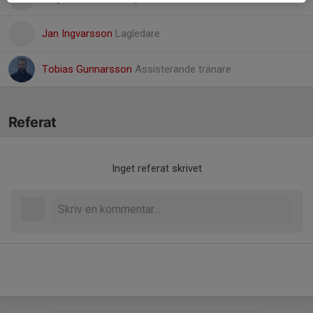
Jan Ingvarsson
Lagledare
Tobias Gunnarsson
Assisterande tränare
Referat
Inget referat skrivet