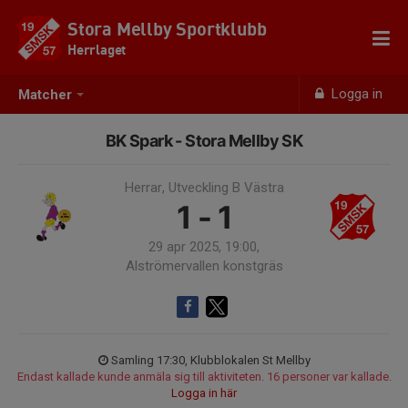
Stora Mellby Sportklubb
Herrlaget
Logga in
Matcher
BK Spark - Stora Mellby SK
Herrar, Utveckling B Västra
1 - 1
29 apr 2025, 19:00,
Alströmervallen konstgräs
Samling 17:30, Klubblokalen St Mellby
Endast kallade kunde anmäla sig till aktiviteten. 16 personer var kallade.
Logga in här