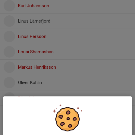
Karl Johansson
Linus Lärnefjord
Linus Persson
Louai Shamashan
Markus Henriksson
Oliver Kahlin
Rikard Jansson
Stefan Tovle
Vilgot Foji