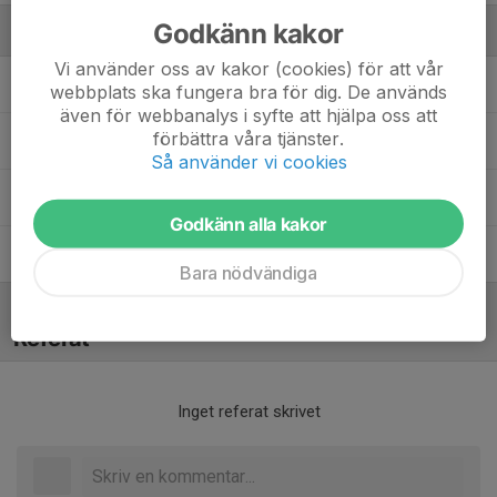
Godkänn kakor
Ledare
Vi använder oss av kakor (cookies) för att vår
Bengt-Erik Eriksson
Lagledare
webbplats ska fungera bra för dig. De används
även för webbanalys i syfte att hjälpa oss att
förbättra våra tjänster.
Börje Andersson
Lagledare
Så använder vi cookies
Christoffer Svärd
Assisterande tränare
Godkänn alla kakor
Ramond Wiksten
Tränare
Bara nödvändiga
Referat
Inget referat skrivet