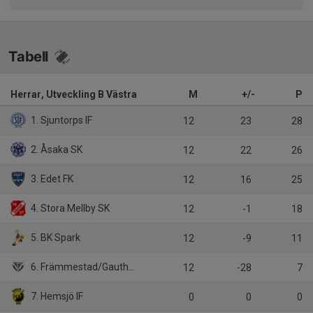
Tabell
Herrar, Utveckling B Västra
M
+/-
P
1. Sjuntorps IF
12
23
28
2. Åsaka SK
12
22
26
3. Edet FK
12
16
25
4. Stora Mellby SK
12
-1
18
5. BK Spark
12
-9
11
6. Främmestad/Gauthiod
12
-28
7
7. Hemsjö IF
0
0
0